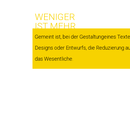
WENIGER
IST MEHR
Gemeint ist, bei der Gestaltungeines Texte
Designs oder Entwurfs, die Reduzierung au
das Wesentliche.