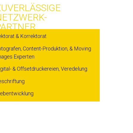
ZUVERLÄSSIGE
NETZWERK-
PARTNER
ktorat & Korrektorat
otografen, Content-Produktion, & Moving
mages Experten
gital- & Offsetdruckereien, Veredelung
eschriftung
ebentwicklung