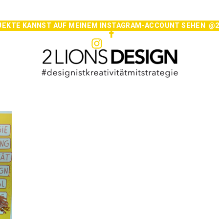
JEKTE KANNST AUF MEINEM INSTAGRAM-ACCOUNT SEHEN @2l